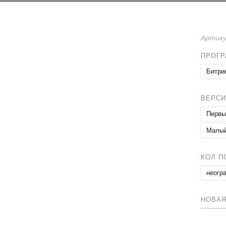
Артику
ПРОГ
Битри
ВЕРСИ
Первы
Малый
КОЛ П
неогр
НОВАЯ